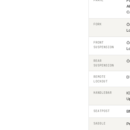
FRAME
F
A
C
FORK
Ö
L
FRONT
Ö
SUSPENSION
L
REAR
Ö
SUSPENSION
REMOTE
D
LOCKOUT
HANDLEBAR
I
U
SEATPOST
B
SADDLE
P