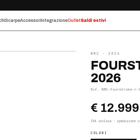
chi
Scarpe
Accessori
Integrazione
Outlet
Saldi estivi
⤢ ZOOM
BMC
· 2026
FOURST
2026
Rif.
BMC-fourstroke-r-
€ 12.999
IVA inclusa · spedizione c
COLORI