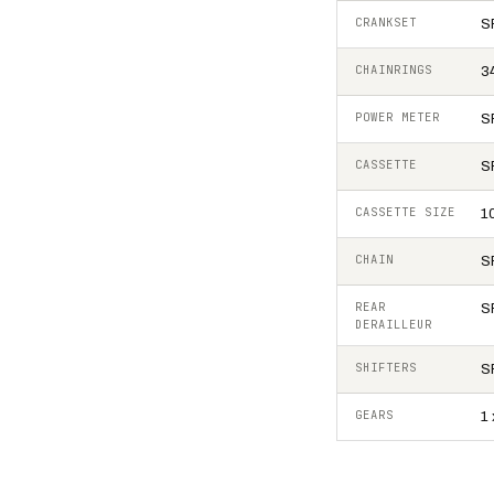
CRANKSET
S
CHAINRINGS
3
POWER METER
S
CASSETTE
S
CASSETTE SIZE
1
CHAIN
S
REAR
S
DERAILLEUR
SHIFTERS
S
GEARS
1 