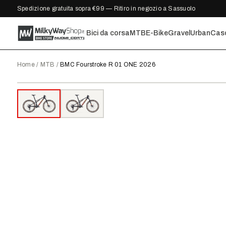
Spedizione gratuita sopra €99 — Ritiro in negozio a Sassuolo
Bici da corsa
MTB
E-Bike
Gravel
Urban
Cas
Home
/
MTB
/
BMC Fourstroke R 01 ONE 2026
2026
●
DISPONIBILE