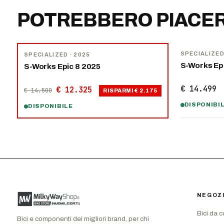
POTREBBERO PIACER
NOVITÀ
−
15
%
SPECIALIZE
SPECIALIZED
· 2025
S-Works Ep
S-Works Epic 8 2025
€ 14.499
€ 12.325
€ 14.500
RISPARMI
€ 2.175
DISPONIBI
DISPONIBILE
NEGOZ
Bici da 
Bici e componenti dei migliori brand, per chi