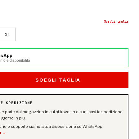
Scegli
taglia
XL
tsApp
nfo e disponibilità
SCEGLI TAGLIA
 E SPEDIZIONE
e e parte dal magazzino in cui si trova: in alcuni casi la spedizione
giorno in più.
ione o supporto siamo a tua disposizione su WhatsApp.
p
→