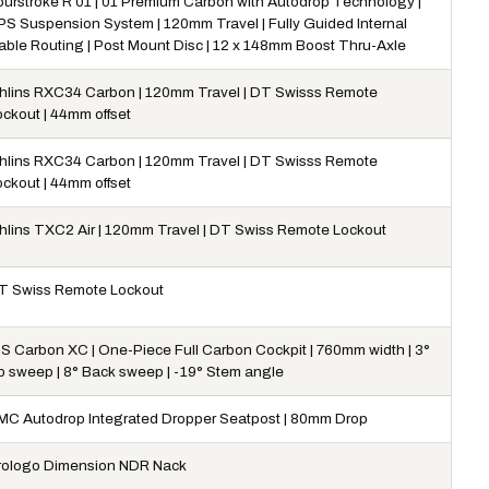
ourstroke R 01 | 01 Premium Carbon with Autodrop Technology |
PS Suspension System | 120mm Travel | Fully Guided Internal
able Routing | Post Mount Disc | 12 x 148mm Boost Thru-Axle
hlins RXC34 Carbon | 120mm Travel | DT Swisss Remote
ockout | 44mm offset
hlins RXC34 Carbon | 120mm Travel | DT Swisss Remote
ockout | 44mm offset
hlins TXC2 Air | 120mm Travel | DT Swiss Remote Lockout
T Swiss Remote Lockout
CS Carbon XC | One-Piece Full Carbon Cockpit | 760mm width | 3°
p sweep | 8° Back sweep | -19° Stem angle
MC Autodrop Integrated Dropper Seatpost | 80mm Drop
rologo Dimension NDR Nack