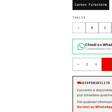
Carbon Firestorm
TAGLIA
L
M
S
Chiedi su Wha
Ti rispondiamo con i
−
+
1
⛟
DISPONIBILITÀ
Il prodotto è disponibil
può richiedere qualche 
Per qualsiasi informaz
Scrivici su WhatsAp