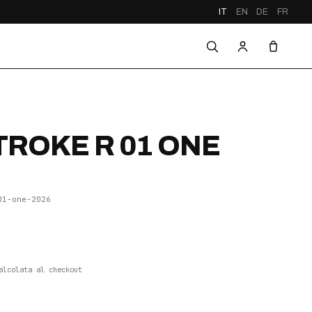
IT
EN
DE
FR
ROKE R 01 ONE
01-one-2026
alcolata al checkout