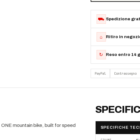
⛟
Spedizione grat
⌂
Ritiro in negoz
↻
Reso entro 14 g
PayPal
Contrassegno
SPECIFI
NE mountain bike, built for speed
SPECIFICHE TEC