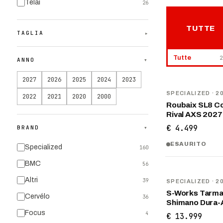
Telai
26
TUTTE
TAGLIA
▾
Tutte
2
ANNO
▾
2027
2026
2025
2024
2023
NOVITÀ
SPECIALIZED
· 2
2022
2021
2020
2000
Roubaix SL8 C
Rival AXS 2027
€ 4.499
BRAND
▾
ESAURITO
Specialized
160
BMC
56
NOVITÀ
Altri
39
SPECIALIZED
· 2
S-Works Tarma
Cervélo
36
Shimano Dura-
Focus
4
€ 13.999