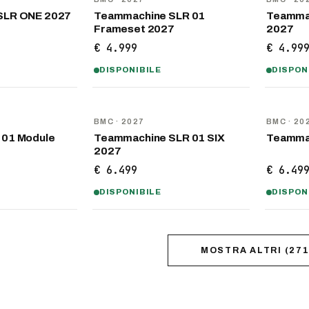
SLR ONE 2027
Teammachine SLR 01
Teammac
Frameset 2027
2027
€ 4.999
€ 4.99
DISPONIBILE
DISPON
NOVITÀ
NOVITÀ
BMC
· 2027
BMC
· 20
 01 Module
Teammachine SLR 01 SIX
Teammac
2027
€ 6.499
€ 6.49
DISPONIBILE
DISPON
MOSTRA ALTRI
(
27