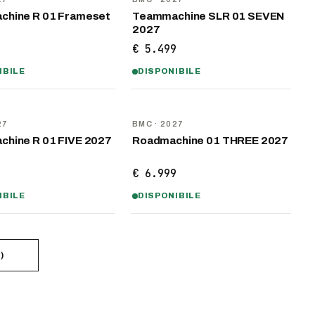
hine R 01 Frameset
Teammachine SLR 01 SEVEN
2027
9
€ 5.499
IBILE
DISPONIBILE
NOVITÀ
27
BMC
· 2027
hine R 01 FIVE 2027
Roadmachine 01 THREE 2027
9
€ 6.999
IBILE
DISPONIBILE
1
)