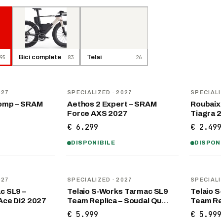
95
Bici complete
83
Telai
26
NOVITÀ
NOVITÀ
027
SPECIALIZED
· 2027
SPECIAL
omp – SRAM
Aethos 2 Expert – SRAM
Roubaix
Force AXS 2027
Tiagra 
€ 6.299
€ 2.49
DISPONIBILE
DISPON
NOVITÀ
NOVITÀ
027
SPECIALIZED
· 2027
SPECIAL
c SL9 –
Telaio S-Works Tarmac SL9
Telaio 
Ace Di2 2027
Team Replica – Soudal Qu…
Team Rep
€ 5.999
€ 5.99