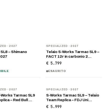
NOVITÀ
IZED
· 2027
SPECIALIZED
· 2027
 SL8 – Shimano
Telaio S-Works Tarmac SL9 –
2027
FACT 12r in carbonio 2…
9
€ 5.799
IBILE
ESAURITO
NOVITÀ
IZED
· 2027
SPECIALIZED
· 2027
S-Works Tarmac SL9
S-Works Tarmac SL9 – Telaio
lica – Red Bull …
Team Replica – FDJ Uni…
9
€ 5.999