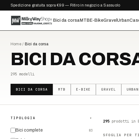
Spedizione gratuita sopra €99 — Ritiro in negozio a Sassuolo
Bici da corsa
MTB
E-Bike
Gravel
Urban
Cas
Home
/
Bici da corsa
BICI DA CORS
295
modelli
BICI DA CORSA
MTB
E-BIKE
GRAVEL
URBAN
TIPOLOGIA
▾
295
prodotti
in 
Bici complete
83
SFOGLIA PER T