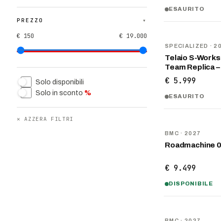
ESAURITO
PREZZO
▾
€ 150
€ 19.000
NOVITÀ
SPECIALIZED
· 2
Telaio S-Work
Team Replica –
€ 5.999
Solo disponibili
Solo in sconto
%
ESAURITO
✕
AZZERA FILTRI
NOVITÀ
BMC
· 2027
Roadmachine 
€ 9.499
DISPONIBILE
NOVITÀ
BMC
· 2027