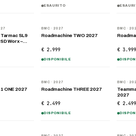
ESAURITO
ESAUR
NOVITÀ
NOVITÀ
027
BMC
· 2027
BMC
· 20
s Tarmac SL9
Roadmachine TWO 2027
Roadma
 SD Worx –…
€ 2.999
€ 3.99
DISPONIBILE
DISPON
NOVITÀ
NOVITÀ
BMC
· 2027
BMC
· 20
01 ONE 2027
Roadmachine THREE 2027
Teamma
2027
€ 2.499
€ 2.49
DISPONIBILE
DISPON
NOVITÀ
NOVITÀ
BMC
· 2027
BMC
· 20