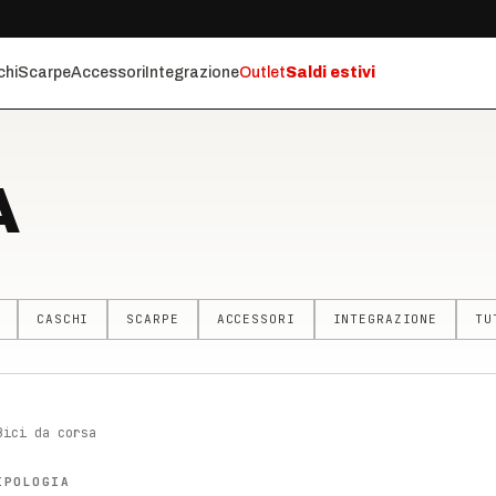
chi
Scarpe
Accessori
Integrazione
Outlet
Saldi estivi
A
CASCHI
SCARPE
ACCESSORI
INTEGRAZIONE
TU
Bici da corsa
IPOLOGIA