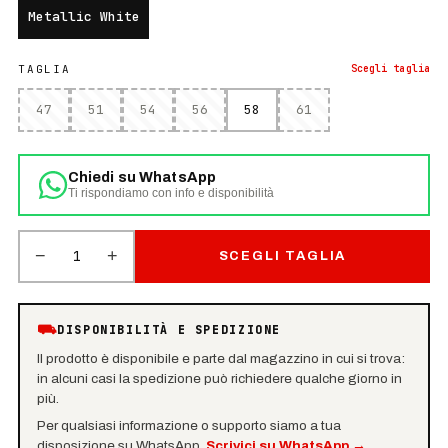
Metallic White
TAGLIA
Scegli
taglia
47
51
54
56
58
61
Chiedi su WhatsApp
Ti rispondiamo con info e disponibilità
−
+
1
SCEGLI TAGLIA
⛟
DISPONIBILITÀ E SPEDIZIONE
Il prodotto è disponibile e parte dal magazzino in cui si trova:
in alcuni casi la spedizione può richiedere qualche giorno in
più.
Per qualsiasi informazione o supporto siamo a tua
disposizione su WhatsApp.
Scrivici su WhatsApp
→