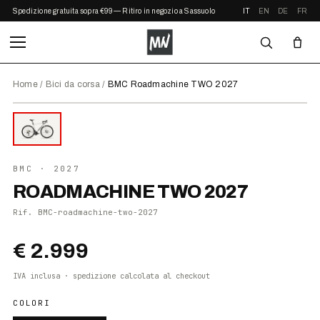
Spedizione gratuita sopra €99 — Ritiro in negozio a Sassuolo
IT
EN
DE
FR
Home
/
Bici da corsa
/
BMC Roadmachine TWO 2027
⤢ ZOOM
2027
●
DISPONIBILE
BMC
· 2027
ROADMACHINE TWO 2027
Rif.
BMC-roadmachine-two-2027
€ 2.999
IVA inclusa · spedizione calcolata al checkout
COLORI