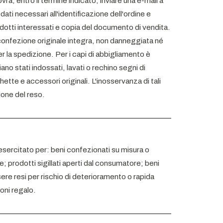
ovrà, entro il termine indicato, inviare una e-mail a
ati necessari all'identificazione dell'ordine e
odotti interessati e copia del documento di vendita.
confezione originale integra, non danneggiata né
r la spedizione. Per i capi di abbigliamento è
o stati indossati, lavati o rechino segni di
hette e accessori originali. L'inosservanza di tali
ione del reso.
sercitato per: beni confezionati su misura o
e; prodotti sigillati aperti dal consumatore; beni
re resi per rischio di deterioramento o rapida
uoni regalo.