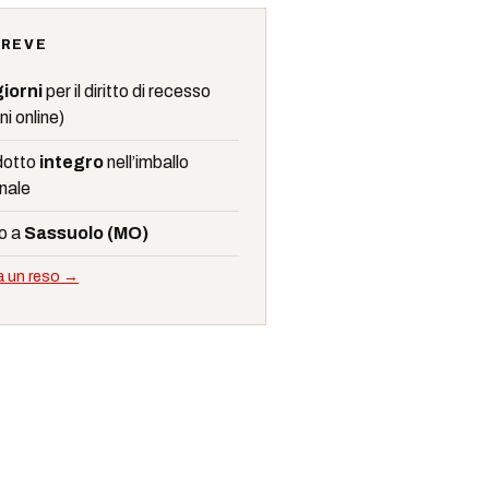
BREVE
giorni
per il diritto di recesso
ni online)
dotto
integro
nell’imballo
inale
o a
Sassuolo (MO)
a un reso →