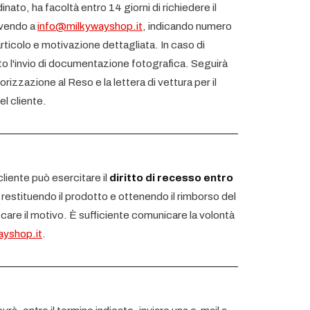
dinato, ha facoltà entro 14 giorni di richiedere il
ivendo a
info@milkywayshop.it
, indicando numero
rticolo e motivazione dettagliata. In caso di
o l'invio di documentazione fotografica. Seguirà
izzazione al Reso e la lettera di vettura per il
el cliente.
liente può esercitare il
diritto di recesso entro
restituendo il prodotto e ottenendo il rimborso del
are il motivo. È sufficiente comunicare la volontà
ayshop.it
.