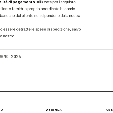
lità di pagamento
utilizzata per l'acquisto.
 cliente fornirà le proprie coordinate bancarie.
to bancario del cliente non dipendono dalla nostra
o essere detratte le spese di spedizione, salvo i
re nostro.
UGNO 2026
IO
AZIENDA
ASS