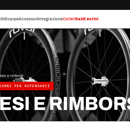
chi
Scarpe
Accessori
Integrazione
Outlet
Saldi estivi
Resi e rimborsi
IORNI PER RIPENSARCI
ESI E RIMBOR