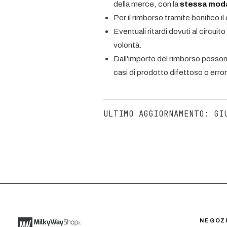
della merce, con la
stessa moda
Per il rimborso tramite bonifico il
Eventuali ritardi dovuti al circui
volontà.
Dall'importo del rimborso posson
casi di prodotto difettoso o erro
ULTIMO AGGIORNAMENTO
:
GI
NEGOZ