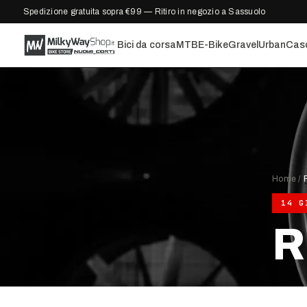
Spedizione gratuita sopra €99 — Ritiro in negozio a Sassuolo
Bici da corsa
MTB
E-Bike
Gravel
Urban
Cas
Home
/
14 G
R