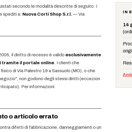
uistati secondo le modalità descritte di seguito. I
IN 
 spediti a:
Nuova Corti Shop S.r.l.
— Via
14 
(ordi
Pro
orig
2005, il diritto di recesso è valido
esclusivamente
i tramite il portale online
. I clienti che
Res
fisico di Via Palestro 19 a Sassuolo (MO), o che
Avvi
negozio", non godono degli stessi diritti (eccezion
nticipato). Per informazioni:
o o articolo errato
riscontra difetti di fabbricazione, danneggiamenti o un