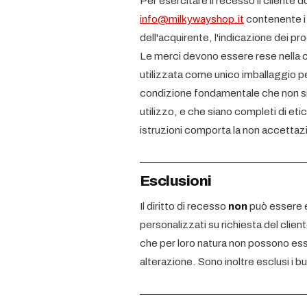
Per esercitare il recesso il cliente d
info@milkywayshop.it
contenente i d
dell'acquirente, l'indicazione dei pr
Le merci devono essere rese nella 
utilizzata come unico imballaggio pe
condizione fondamentale che non sian
utilizzo, e che siano completi di etic
istruzioni comporta la non accettaz
Esclusioni
Il diritto di recesso
non
può essere e
personalizzati su richiesta del client
che per loro natura non possono esse
alterazione. Sono inoltre esclusi i b