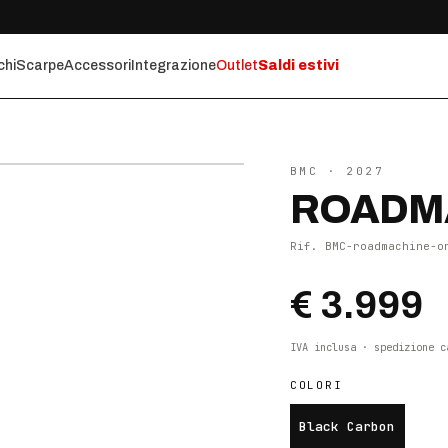
chi
Scarpe
Accessori
Integrazione
Outlet
Saldi estivi
⤢ ZOOM
BMC
· 2027
ROADMA
Rif.
BMC-roadmachine-o
€ 3.999
IVA inclusa · spedizione c
COLORI
Black Carbon