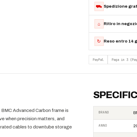
⛟
Spedizione grat
⌂
Ritiro in negoz
↻
Reso entro 14 g
PayPal
Paga in 3 (Pa
SPECIFI
ht BMC Advanced Carbon frame is
BRAND
B
ive when precision matters, and
ANNO
2
tegrated cables to downtube storage