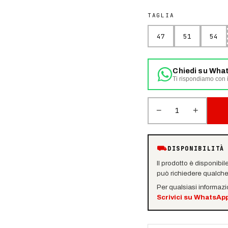
TAGLIA
47
51
54
Chiedi su Wha
Ti rispondiamo con i
−
+
1
⛟
DISPONIBILITÀ
Il prodotto è disponibil
può richiedere qualche 
Per qualsiasi informaz
Scrivici su WhatsAp