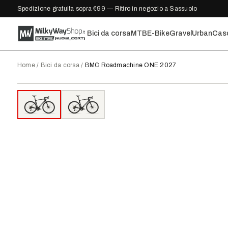
Spedizione gratuita sopra €99 — Ritiro in negozio a Sassuolo
Bici da corsa
MTB
E-Bike
Gravel
Urban
Cas
Home
/
Bici da corsa
/
BMC Roadmachine ONE 2027
2027
●
DISPONIBILE