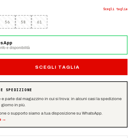
Scegli
taglia
56
58
61
tsApp
nfo e disponibilità
SCEGLI TAGLIA
 E SPEDIZIONE
e e parte dal magazzino in cui si trova: in alcuni casi la spedizione
giorno in più.
ione o supporto siamo a tua disposizione su WhatsApp.
p
→