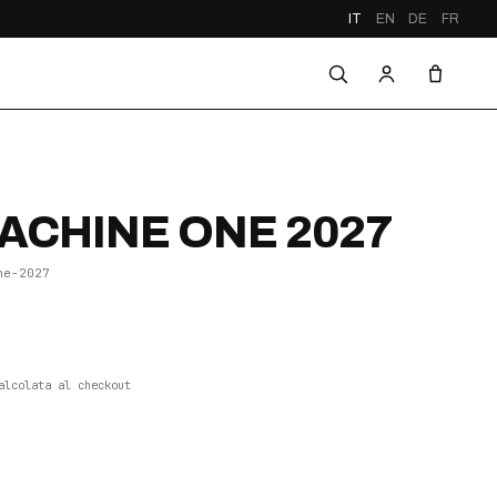
IT
EN
DE
FR
CHINE ONE 2027
ne-2027
alcolata al checkout