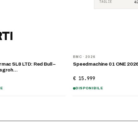
TAGLIE
47
TI
NOVITÀ
D
BMC
· 2026
mac SL8 LTD: Red Bull –
Speedmachine 01 ONE 202
nsgroh…
€ 15.999
LE
DISPONIBILE