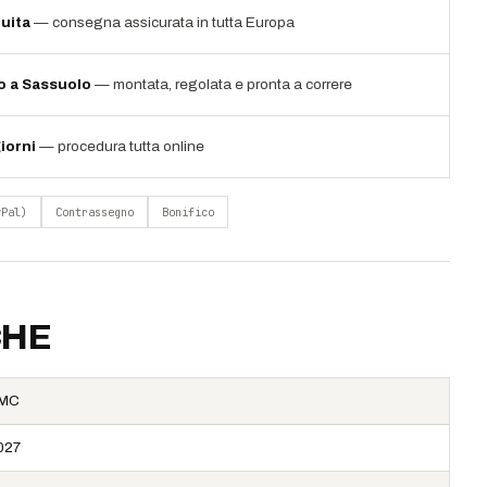
uita
— consegna assicurata in tutta Europa
io a Sassuolo
— montata, regolata e pronta a correre
iorni
— procedura tutta online
yPal)
Contrassegno
Bonifico
CHE
MC
027