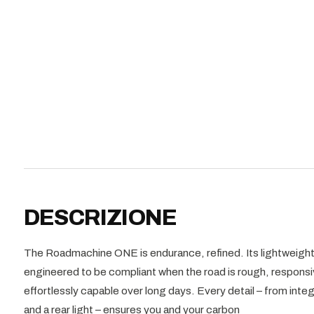
DESCRIZIONE
The Roadmachine ONE is endurance, refined. Its lightweig
engineered to be compliant when the road is rough, respons
effortlessly capable over long days. Every detail – from in
and a rear light – ensures you and your carbon