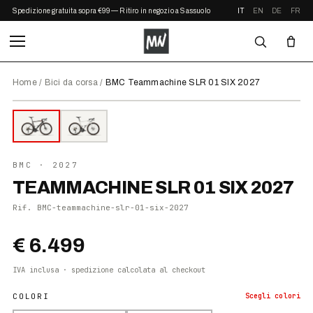
Spedizione gratuita sopra €99 — Ritiro in negozio a Sassuolo
IT
EN
DE
FR
Home
/
Bici da corsa
/
BMC Teammachine SLR 01 SIX 2027
⤢ ZOOM
2027
●
DISPONIBILE
BMC
· 2027
TEAMMACHINE SLR 01 SIX 2027
Rif.
BMC-teammachine-slr-01-six-2027
€ 6.499
IVA inclusa · spedizione calcolata al checkout
COLORI
Scegli
colori