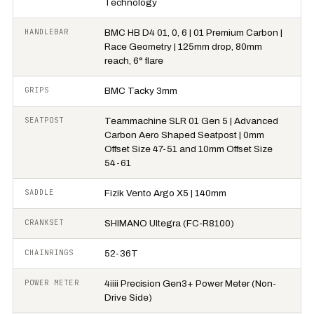
Technology
HANDLEBAR
BMC HB D4 01, 0, 6 | 01 Premium Carbon |
Race Geometry | 125mm drop, 80mm
reach, 6° flare
GRIPS
BMC Tacky 3mm
SEATPOST
Teammachine SLR 01 Gen 5 | Advanced
Carbon Aero Shaped Seatpost | 0mm
Offset Size 47-51 and 10mm Offset Size
54-61
SADDLE
Fizik Vento Argo X5 | 140mm
CRANKSET
SHIMANO Ultegra (FC-R8100)
CHAINRINGS
52-36T
POWER METER
4iiii Precision Gen3+ Power Meter (Non-
Drive Side)