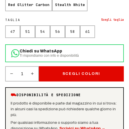
Red Glitter Carbon
Stealth White
TAGLIA
Scegli
taglia
47
51
54
56
58
61
Chiedi su WhatsApp
Ti rispondiamo con info e disponibilità
−
+
1
SCEGLI COLORI
⛟
DISPONIBILITÀ E SPEDIZIONE
Il prodotto è disponibile e parte dal magazzino in cui si trova:
in alcuni casi la spedizione può richiedere qualche giorno in
più.
Per qualsiasi informazione o supporto siamo a tua
disposizione su WhatsApp.
Scrivici su WhatsApp
→