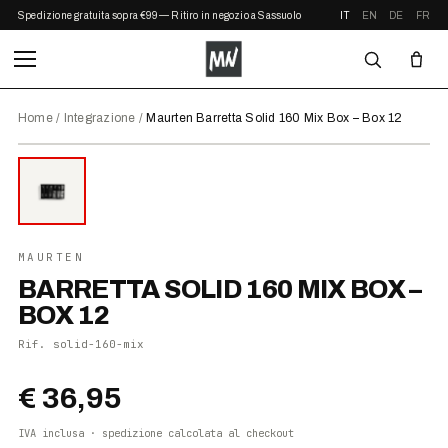
Spedizione gratuita sopra €99 — Ritiro in negozio a Sassuolo
IT
EN
DE
FR
Home
/
Integrazione
/
Maurten Barretta Solid 160 Mix Box – Box 12
⤢ ZOOM
NOVITÀ
●
DISPONIBILE
MAURTEN
BARRETTA SOLID 160 MIX BOX –
BOX 12
Rif.
solid-160-mix
€ 36,95
IVA inclusa · spedizione calcolata al checkout