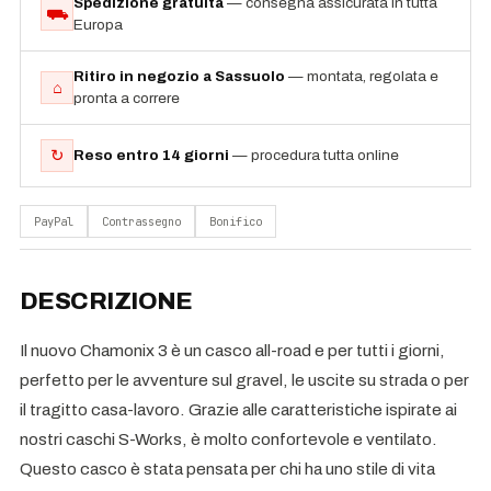
Spedizione gratuita
— consegna assicurata in tutta
⛟
Europa
Ritiro in negozio a Sassuolo
— montata, regolata e
⌂
pronta a correre
↻
Reso entro 14 giorni
— procedura tutta online
PayPal
Contrassegno
Bonifico
DESCRIZIONE
Il nuovo Chamonix 3 è un casco all-road e per tutti i giorni,
perfetto per le avventure sul gravel, le uscite su strada o per
il tragitto casa-lavoro. Grazie alle caratteristiche ispirate ai
nostri caschi S-Works, è molto confortevole e ventilato.
Questo casco è stata pensata per chi ha uno stile di vita