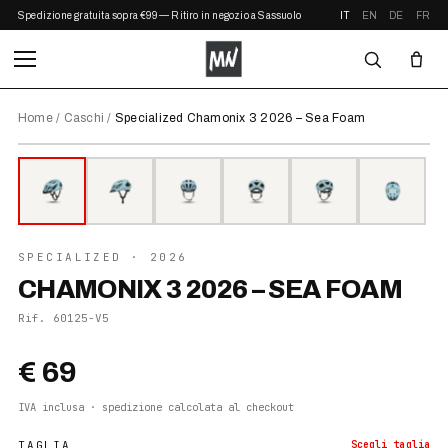
Spedizione gratuita sopra €99 — Ritiro in negozio a Sassuolo
IT
EN
DE
FR
Home
/
Caschi
/
Specialized Chamonix 3 2026 – Sea Foam
⤢ ZOOM
2026
SPECIALIZED
· 2026
CHAMONIX 3 2026 – SEA FOAM
Rif.
60125-V5
€ 69
IVA inclusa · spedizione calcolata al checkout
TAGLIA
Scegli
taglia