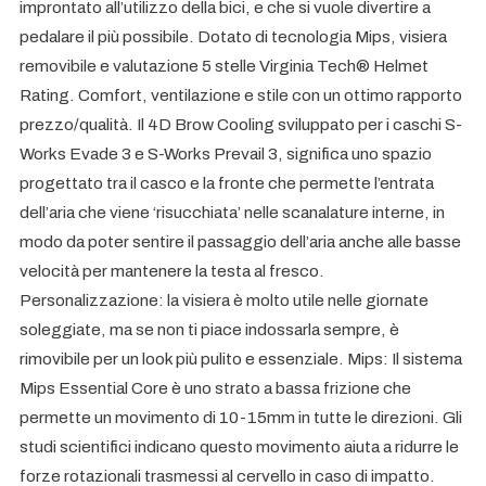
improntato all’utilizzo della bici, e che si vuole divertire a
pedalare il più possibile. Dotato di tecnologia Mips, visiera
removibile e valutazione 5 stelle Virginia Tech® Helmet
Rating. Comfort, ventilazione e stile con un ottimo rapporto
prezzo/qualità. Il 4D Brow Cooling sviluppato per i caschi S-
Works Evade 3 e S-Works Prevail 3, significa uno spazio
progettato tra il casco e la fronte che permette l’entrata
dell’aria che viene ‘risucchiata’ nelle scanalature interne, in
modo da poter sentire il passaggio dell’aria anche alle basse
velocità per mantenere la testa al fresco.
Personalizzazione: la visiera è molto utile nelle giornate
soleggiate, ma se non ti piace indossarla sempre, è
rimovibile per un look più pulito e essenziale. Mips: Il sistema
Mips Essential Core è uno strato a bassa frizione che
permette un movimento di 10-15mm in tutte le direzioni. Gli
studi scientifici indicano questo movimento aiuta a ridurre le
forze rotazionali trasmessi al cervello in caso di impatto.