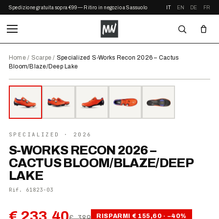
Spedizione gratuita sopra €99 — Ritiro in negozio a Sassuolo
IT
EN
DE
FR
Home
/
Scarpe
/
Specialized S-Works Recon 2026 – Cactus
Bloom/Blaze/Deep Lake
⤢ ZOOM
IN OFFERTA
SPECIALIZED
· 2026
S-WORKS RECON 2026 –
CACTUS BLOOM/BLAZE/DEEP
LAKE
Rif.
61823-03
€ 233,40
RISPARMI
€ 155,60
· −
40
%
€ 389