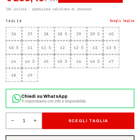
IVA inclusa · spedizione calcolata al checkout
TAGLIA
Scegli
taglia
36
37
38
38 5
39
39 5
40
40 5
41
41 5
42
42 5
43
43 5
44
44 5
45
45 5
46
46 5
47
48
49
Chiedi su WhatsApp
Ti rispondiamo con info e disponibilità
−
+
1
SCEGLI TAGLIA