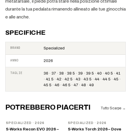
metatarsale, il piede potrà stare nella posizione ottimale
durante la tua pedalata rimanendo allineato alle tue ginocchia
e alle anche.
SPECIFICHE
BRAND
Specialized
ANNO
2026
TAGLIE
36 · 37 · 38 · 38 5 · 39 · 39 5 · 40 · 40 5 · 41
· 41 5 · 42 · 42 5 · 43 · 43 5 · 44 · 44 5 · 45 ·
45 5 · 46 · 46 5 · 47 · 48 · 49
POTREBBERO PIACERTI
Tutto Scarpe
→
NOVITÀ
NOVITÀ
SPECIALIZED
· 2026
SPECIALIZED
· 2026
S-Works Recon EVO 2026 –
S-Works Torch 2026 – Dove