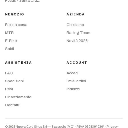
Focus · Santa Cruz.
NEGOZIO
AZIENDA
Bici da corsa
Chi siamo
MTB
Racing Team
E-Bike
Novità 2026
Saldi
ASSISTENZA
ACCOUNT
FAQ
Accedi
Spedizioni
I miei ordini
Resi
Indirizzi
Finanziamento
Contatti
© 2026 Nuova Corti Shop Srl — Sassuolo (MO) · P.IVA 03083040364
·
Privacy
·