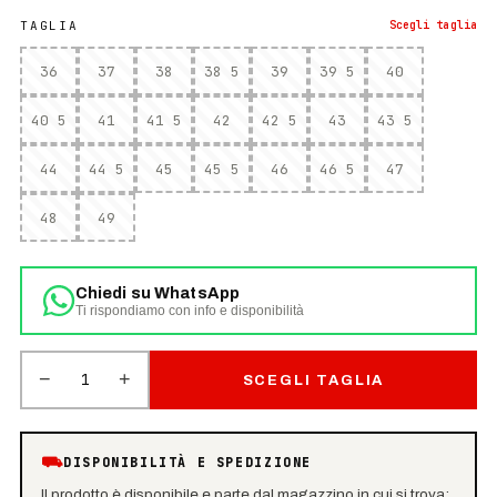
TAGLIA
Scegli
taglia
36
37
38
38 5
39
39 5
40
40 5
41
41 5
42
42 5
43
43 5
44
44 5
45
45 5
46
46 5
47
48
49
Chiedi su WhatsApp
Ti rispondiamo con info e disponibilità
−
+
1
SCEGLI TAGLIA
⛟
DISPONIBILITÀ E SPEDIZIONE
Il prodotto è disponibile e parte dal magazzino in cui si trova: