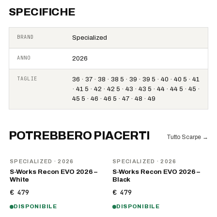
SPECIFICHE
BRAND
Specialized
ANNO
2026
TAGLIE
36 · 37 · 38 · 38 5 · 39 · 39 5 · 40 · 40 5 · 41
· 41 5 · 42 · 42 5 · 43 · 43 5 · 44 · 44 5 · 45 ·
45 5 · 46 · 46 5 · 47 · 48 · 49
POTREBBERO PIACERTI
Tutto Scarpe
→
NOVITÀ
NOVITÀ
SPECIALIZED
· 2026
SPECIALIZED
· 2026
S-Works Recon EVO 2026 –
S-Works Recon EVO 2026 –
White
Black
€ 479
€ 479
DISPONIBILE
DISPONIBILE