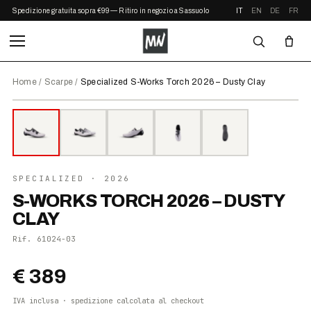
Spedizione gratuita sopra €99 — Ritiro in negozio a Sassuolo
IT
EN
DE
FR
Home
/
Scarpe
/
Specialized S-Works Torch 2026 – Dusty Clay
⤢ ZOOM
2026
SPECIALIZED
· 2026
S-WORKS TORCH 2026 – DUSTY
CLAY
Rif.
61024-03
€ 389
IVA inclusa · spedizione calcolata al checkout