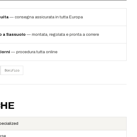
uita
— consegna assicurata in tutta Europa
io a Sassuolo
— montata, regolata e pronta a correre
iorni
— procedura tutta online
Bonifico
CHE
pecialized
026