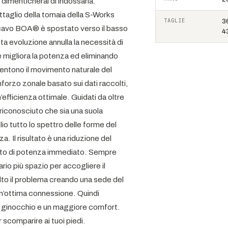
dimenticherai di indossarla.
ttaglio della tomaia della S-Works
TAGLIE
36
Il cavo BOA® è spostato verso il basso
43
a evoluzione annulla la necessità di
e migliora la potenza ed eliminando
nsentono il movimento naturale del
forzo zonale basato sui dati raccolti,
’efficienza ottimale. Guidati da oltre
riconosciuto che sia una suola
o tutto lo spettro delle forme del
. Il risultato è una riduzione del
ento di potenza immediato. Sempre
o più spazio per accogliere il
olto il problema creando una sede del
un’ottima connessione. Quindi
l ginocchio e un maggiore comfort.
scomparire ai tuoi piedi.