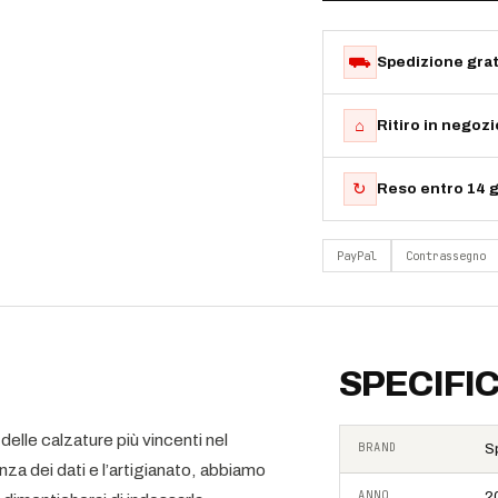
⛟
Spedizione grat
⌂
Ritiro in negoz
↻
Reso entro 14 g
PayPal
Contrassegno
SPECIFI
elle calzature più vincenti nel
BRAND
S
za dei dati e l’artigianato, abbiamo
ANNO
2