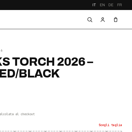
IT
EN
DE
FR
26
S TORCH 2026 –
RED/BLACK
alcolata al checkout
Scegli
taglia