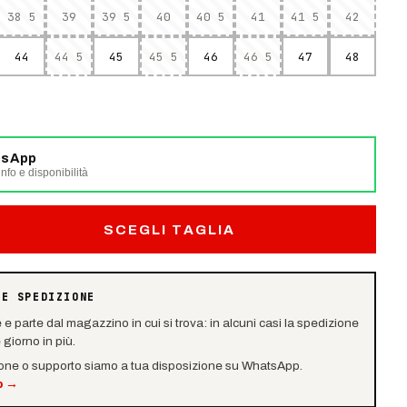
38 5
39
39 5
40
40 5
41
41 5
42
44
44 5
45
45 5
46
46 5
47
48
tsApp
nfo e disponibilità
SCEGLI TAGLIA
 E SPEDIZIONE
e e parte dal magazzino in cui si trova: in alcuni casi la spedizione
giorno in più.
ione o supporto siamo a tua disposizione su WhatsApp.
p
→