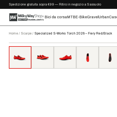
Spedizione gratuita sopra €99 — Ritiro in negozio a Sassuolo
Bici da corsa
MTB
E-Bike
Gravel
Urban
Cas
Home
/
Scarpe
/
Specialized S-Works Torch 2026 – Fiery Red/Black
2026
●
DISPONIBILE