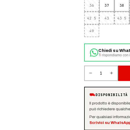
36
37
38
42 5
43
43 5
49
Chiedi su Wha
Ti rispondiamo con i
−
+
1
⛟
DISPONIBILITÀ
Il prodotto è disponibil
può richiedere qualche 
Per qualsiasi informaz
Scrivici su WhatsAp