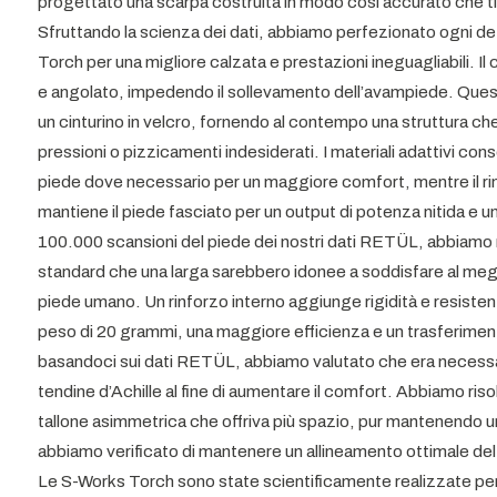
progettato una scarpa costruita in modo così accurato che ti 
Sfruttando la scienza dei dati, abbiamo perfezionato ogni de
Torch per una migliore calzata e prestazioni ineguagliabili. 
e angolato, impedendo il sollevamento dell’avampiede. Quest
un cinturino in velcro, fornendo al contempo una struttura ch
pressioni o pizzicamenti indesiderati. I materiali adattivi co
piede dove necessario per un maggiore comfort, mentre il rin
mantiene il piede fasciato per un output di potenza nitida e un
100.000 scansioni del piede dei nostri dati RETÜL, abbiamo 
standard che una larga sarebbero idonee a soddisfare al megli
piede umano. Un rinforzo interno aggiunge rigidità e resistenza
peso di 20 grammi, una maggiore efficienza e un trasferim
basandoci sui dati RETÜL, abbiamo valutato che era necessari
tendine d’Achille al fine di aumentare il comfort. Abbiamo ris
tallone asimmetrica che offriva più spazio, pur mantenendo 
abbiamo verificato di mantenere un allineamento ottimale de
Le S-Works Torch sono state scientificamente realizzate per 