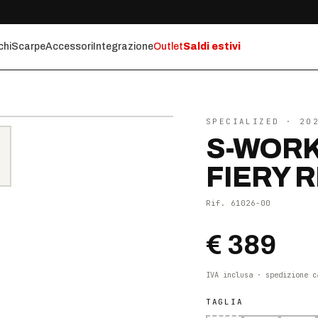
chi
Scarpe
Accessori
Integrazione
Outlet
Saldi estivi
⤢ ZOOM
SPECIALIZED
· 20
S-WORK
FIERY 
Rif.
61026-00
€ 389
IVA inclusa · spedizione c
TAGLIA