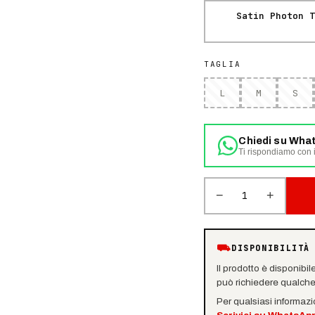
Satin Photon T
TAGLIA
L
M
S
Chiedi su Wha
Ti rispondiamo con i
−
+
1
⛟
DISPONIBILITÀ
Il prodotto è disponibil
può richiedere qualche 
Per qualsiasi informaz