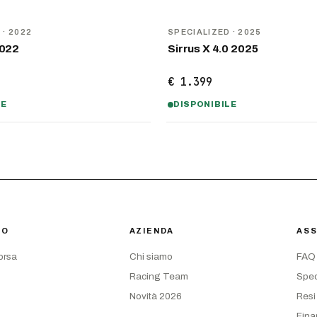
D
· 2022
SPECIALIZED
· 2025
2022
Sirrus X 4.0 2025
€ 1.399
LE
DISPONIBILE
IO
AZIENDA
ASS
corsa
Chi siamo
FAQ
Racing Team
Sped
Novità 2026
Resi
Fina