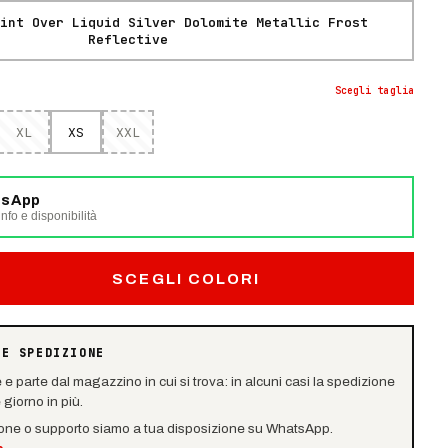
int Over Liquid Silver Dolomite Metallic Frost
Reflective
Scegli
taglia
XL
XS
XXL
tsApp
nfo e disponibilità
SCEGLI COLORI
 E SPEDIZIONE
e e parte dal magazzino in cui si trova: in alcuni casi la spedizione
giorno in più.
ione o supporto siamo a tua disposizione su WhatsApp.