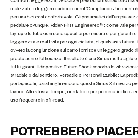
Comfort, leggerezza, velocità e prestazioni sull’asfalto ma anc
realizzato in leggero carbonio con il ‘Compliance Junction’
per una bici così confortevole. Gli pneumatici dall’ampia sezio
pedalare ovunque. Rider-First Engineered™: come vale per tutti
lay-up e le tubazioni sono specifici per misura e per garantire
leggerezza e reattività per ogni ciclista, di qualsiasi statura
ovvero la congiunzione sul carro fornisce un leggero grado 
prestazioni o l’efficienza. Il risultato è una Sirrus molto agile
tutti i giorni. Il dispositivo Future Shock assorbe le vibrazioni 
stradale o dal sentiero. Versatile e Personalizzabile: La pred
portapacchi, parafanghi rendono questa Sirrus X il mezzo perf
lavoro. Allo stesso tempo, con la luce per pneumatici fino a 
uso frequente in off-road.
POTREBBERO PIACER