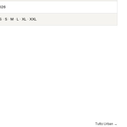
026
 · S · M · L · XL · XXL
Tutto Urban
→