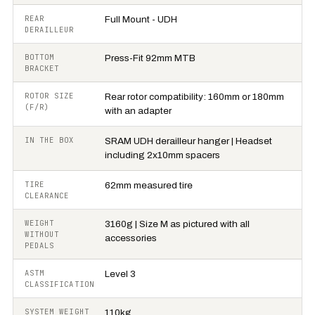
REAR
Full Mount - UDH
DERAILLEUR
BOTTOM
Press-Fit 92mm MTB
BRACKET
ROTOR SIZE
Rear rotor compatibility: 160mm or 180mm
(F/R)
with an adapter
IN THE BOX
SRAM UDH derailleur hanger | Headset
including 2x10mm spacers
TIRE
62mm measured tire
CLEARANCE
WEIGHT
3160g | Size M as pictured with all
WITHOUT
accessories
PEDALS
ASTM
Level 3
CLASSIFICATION
SYSTEM WEIGHT
110kg