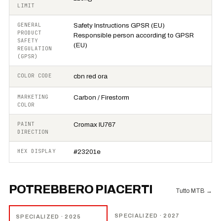
LIMIT
GENERAL
Safety Instructions GPSR (EU)
PRODUCT
Responsible person according to GPSR
SAFETY
(EU)
REGULATION
(GPSR)
COLOR CODE
cbn red ora
MARKETING
Carbon / Firestorm
COLOR
PAINT
Cromax IU767
DIRECTION
HEX DISPLAY
#23201e
POTREBBERO PIACERTI
Tutto MTB
→
NOVITÀ
−
15
%
SPECIALIZED
· 2027
SPECIALIZED
· 2025