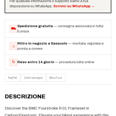
Per qualsiasi informazione o supporto siamo a tua
disposizione su WhatsApp.
Scrivici su WhatsApp
→
Spedizione gratuita
— consegna assicurata in tutta
⛟
Europa
Ritiro in negozio a Sassuolo
— montata, regolata e
⌂
pronta a correre
↻
Reso entro 14 giorni
— procedura tutta online
PayPal
Contrassegno
Bonifico
DESCRIZIONE
Discover the BMC Fourstroke R 01 Frameset in
Carbon/Firestorm. Elevate your biking experience with this