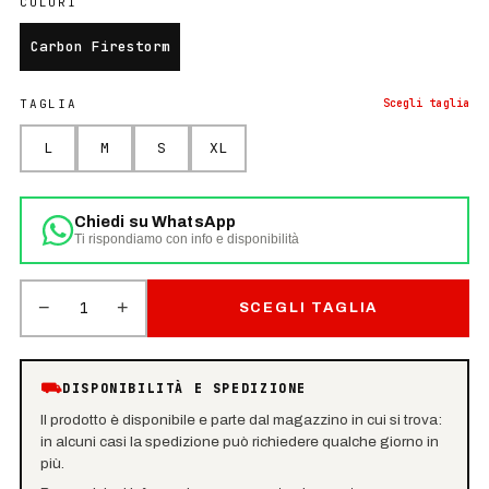
COLORI
Carbon Firestorm
TAGLIA
Scegli
taglia
L
M
S
XL
Chiedi su WhatsApp
Ti rispondiamo con info e disponibilità
−
+
1
SCEGLI TAGLIA
⛟
DISPONIBILITÀ E SPEDIZIONE
Il prodotto è disponibile e parte dal magazzino in cui si trova:
in alcuni casi la spedizione può richiedere qualche giorno in
più.