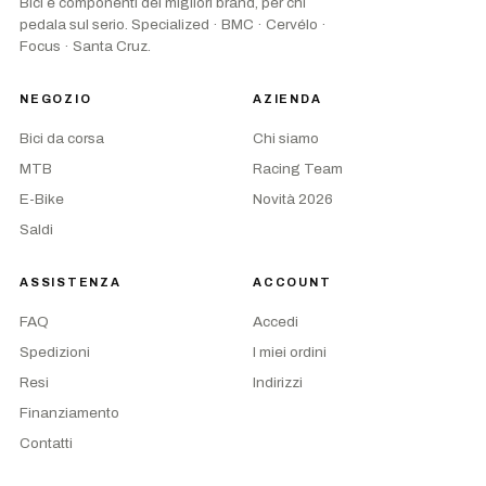
Bici e componenti dei migliori brand, per chi
pedala sul serio. Specialized · BMC · Cervélo ·
Focus · Santa Cruz.
NEGOZIO
AZIENDA
Bici da corsa
Chi siamo
MTB
Racing Team
E-Bike
Novità 2026
Saldi
ASSISTENZA
ACCOUNT
FAQ
Accedi
Spedizioni
I miei ordini
Resi
Indirizzi
Finanziamento
Contatti