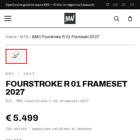
Spedizione gratuita sopra €99 — Ritiro in negozio a Sassuolo
IT
EN
DE
FR
Home
/
MTB
/
BMC Fourstroke R 01 Frameset 2027
⤢ ZOOM
2027
●
DISPONIBILE
BMC
· 2027
FOURSTROKE R 01 FRAMESET
2027
Rif.
BMC-fourstroke-r-01-frameset-2027
€ 5.499
IVA inclusa · spedizione calcolata al checkout