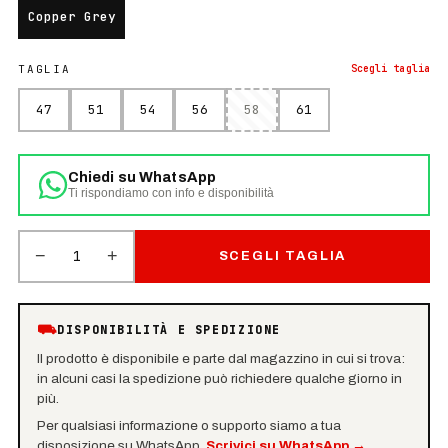
Copper Grey
TAGLIA
Scegli
taglia
47
51
54
56
58
61
Chiedi su WhatsApp
Ti rispondiamo con info e disponibilità
−
+
1
SCEGLI TAGLIA
⛟
DISPONIBILITÀ E SPEDIZIONE
Il prodotto è disponibile e parte dal magazzino in cui si trova:
in alcuni casi la spedizione può richiedere qualche giorno in
più.
Per qualsiasi informazione o supporto siamo a tua
disposizione su WhatsApp.
Scrivici su WhatsApp
→