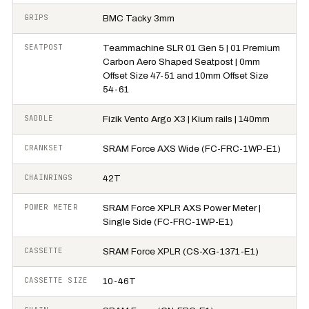
GRIPS
BMC Tacky 3mm
SEATPOST
Teammachine SLR 01 Gen 5 | 01 Premium
Carbon Aero Shaped Seatpost | 0mm
Offset Size 47-51 and 10mm Offset Size
54-61
SADDLE
Fizik Vento Argo X3 | Kium rails | 140mm
CRANKSET
SRAM Force AXS Wide (FC-FRC-1WP-E1)
CHAINRINGS
42T
POWER METER
SRAM Force XPLR AXS Power Meter |
Single Side (FC-FRC-1WP-E1)
CASSETTE
SRAM Force XPLR (CS-XG-1371-E1)
CASSETTE SIZE
10-46T