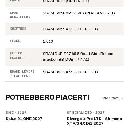
CHAIN
SRAM Force (CN-FRC-E1)
REAR
SRAM Force XPLR AXS (RD-FRC-1E-E1)
DERAILLEUR
SHIFTERS
SRAM Force AXS (ED-FRC-E1)
GEARS
1 x 13
BOTTOM
SRAM DUB T47 85.5 Road Wide Bottom
BRACKET
Bracket (BB-DUB-T47-A1)
BRAKE LEVERS
SRAM Force AXS (ED-FRC-E1)
/ CALIPERS
POTREBBERO PIACERTI
Tutto Gravel
→
NOVITÀ
NOVITÀ
BMC
· 2027
SPECIALIZED
· 2027
Kaius 01 ONE 2027
Diverge 4 Pro LTD – Shimano
XTR/GRX Di2 2027