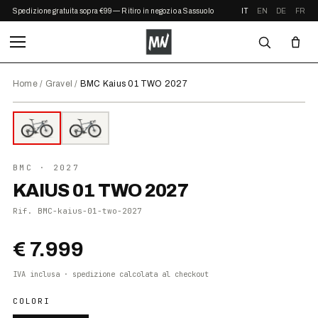
Spedizione gratuita sopra €99 — Ritiro in negozio a Sassuolo
IT
EN
DE
FR
Home
/
Gravel
/
BMC Kaius 01 TWO 2027
⤢ ZOOM
2027
●
DISPONIBILE
BMC
· 2027
KAIUS 01 TWO 2027
Rif.
BMC-kaius-01-two-2027
€ 7.999
IVA inclusa · spedizione calcolata al checkout
COLORI