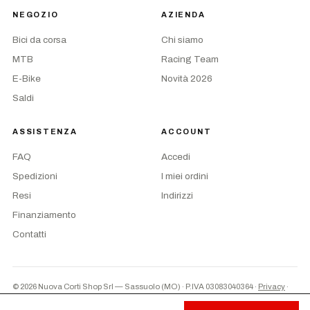
NEGOZIO
AZIENDA
Bici da corsa
Chi siamo
MTB
Racing Team
E-Bike
Novità 2026
Saldi
ASSISTENZA
ACCOUNT
FAQ
Accedi
Spedizioni
I miei ordini
Resi
Indirizzi
Finanziamento
Contatti
© 2026 Nuova Corti Shop Srl — Sassuolo (MO) · P.IVA 03083040364
·
Privacy
·
Termini
·
Preferenze cookie