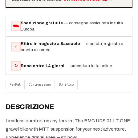
Spedizione gratuita
— consegna assicurata in tutta
⛟
Europa
Ritiro in negozio a Sassuolo
— montata, regolata e
⌂
pronta a correre
↻
Reso entro 14 giorni
— procedura tutta online
PayPal
Contrassegno
Bonifico
DESCRIZIONE
Limitless comfort on any terrain: The BMC URS 01 LT ONE
gravel bike with MTT suspension for your next adventure.
Experience gravel anew – go now!