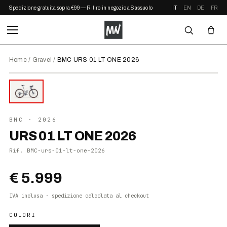
Spedizione gratuita sopra €99 — Ritiro in negozio a Sassuolo
IT
EN
DE
FR
Home
/
Gravel
/
BMC URS 01 LT ONE 2026
⤢ ZOOM
2026
●
DISPONIBILE
BMC
· 2026
URS 01 LT ONE 2026
Rif.
BMC-urs-01-lt-one-2026
€ 5.999
IVA inclusa · spedizione calcolata al checkout
COLORI