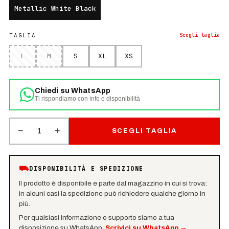
Metallic White Black
TAGLIA
Scegli
taglia
L
M
S
XL
XS
Chiedi su WhatsApp
Ti rispondiamo con info e disponibilità
−
+
1
SCEGLI TAGLIA
⛟
DISPONIBILITÀ E SPEDIZIONE
Il prodotto è disponibile e parte dal magazzino in cui si trova:
in alcuni casi la spedizione può richiedere qualche giorno in
più.
Per qualsiasi informazione o supporto siamo a tua
disposizione su WhatsApp.
Scrivici su WhatsApp
→