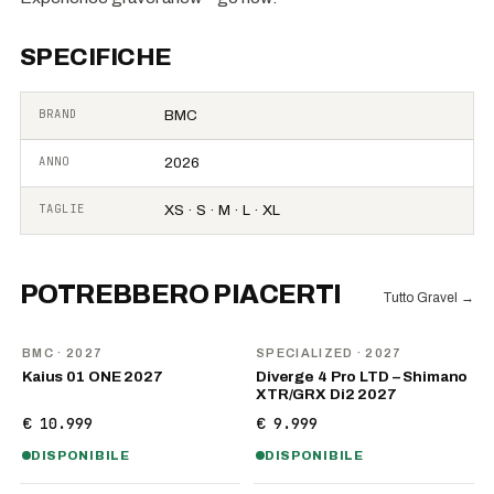
SPECIFICHE
BRAND
BMC
ANNO
2026
TAGLIE
XS · S · M · L · XL
POTREBBERO PIACERTI
Tutto Gravel
→
NOVITÀ
NOVITÀ
BMC
· 2027
SPECIALIZED
· 2027
Kaius 01 ONE 2027
Diverge 4 Pro LTD – Shimano
XTR/GRX Di2 2027
€ 10.999
€ 9.999
DISPONIBILE
DISPONIBILE