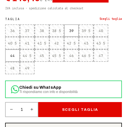
IVA inclusa · spedizione calcolata al checkout
TAGLIA
Scegli
taglia
36
37
38
38 5
39
39 5
40
40 5
41
41 5
42
42 5
43
43 5
44
44 5
45
45 5
46
46 5
47
48
49
Chiedi su WhatsApp
Ti rispondiamo con info e disponibilità
−
+
1
SCEGLI TAGLIA