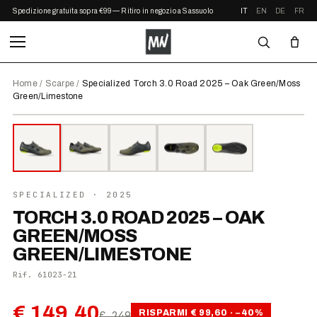
Spedizione gratuita sopra €99 — Ritiro in negozio a Sassuolo
IT
EN
DE
FR
Home
/
Scarpe
/
Specialized Torch 3.0 Road 2025 – Oak Green/Moss
Green/Limestone
⤢ ZOOM
IN OFFERTA
●
DISPONIBILE
SPECIALIZED
· 2025
TORCH 3.0 ROAD 2025 – OAK
GREEN/MOSS
GREEN/LIMESTONE
Rif.
61023-21
€ 149,40
RISPARMI
€ 99,60
· −
40
%
€ 249